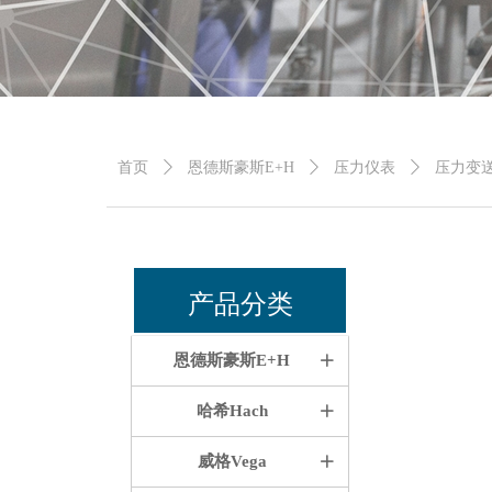
首页
ꄲ
恩德斯豪斯E+H
ꄲ
压力仪表
ꄲ
压力变
产品分类
恩德斯豪斯E+H
ꄶ
哈希Hach
ꄶ
威格Vega
ꄶ