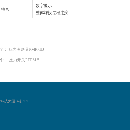
数字显示，
特点
整体焊接过程连接
个：
压力变送器PMP71B
个：
压力开关PTP31B
科技大厦B栋714