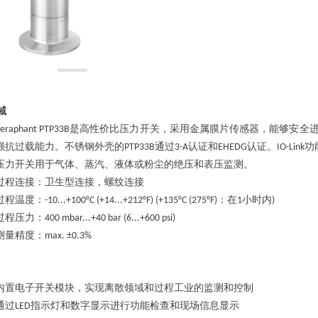
域
是高性价比压力开关，采用金属膜片传感器，能够安全
eraphant PTP33B
强抗过载能力。不锈钢外壳的
通过
认证和
认证。
功
PTP33B
3-A
EHEDG
IO-Link
压力开关用于气体、蒸汽、液体或粉尘的绝压和表压监测。
过程连接：卫生型连接，螺纹连接
过程温度：
：在
小时内
-10...+100°C (+14...+212°F) (+135°C (275°F)
1
)
过程压力：
400 mbar...+40 bar (6...+600 psi)
测量精度：
max. ±0.3%
内置电子开关模块，实现离散领域和过程工业的监测和控制
通过
指示灯和数字显示进行功能检查和现场信息显示
LED