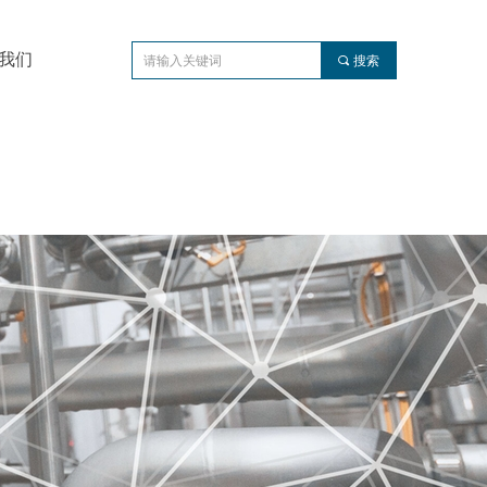
我们
끠
搜索