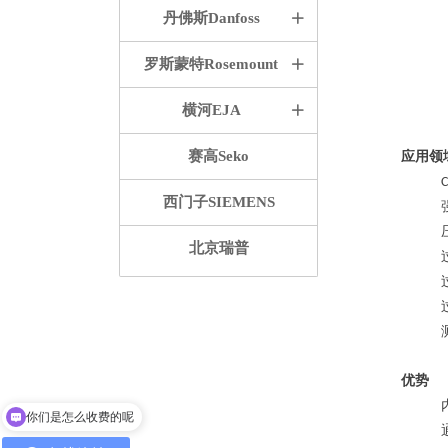
丹佛斯Danfoss
ꄶ
罗斯蒙特Rosemount
ꄶ
横河EJA
ꄶ
赛高Seko
应用领
C
西门子SIEMENS
北京瑞普
优势
你们是怎么收费的呢