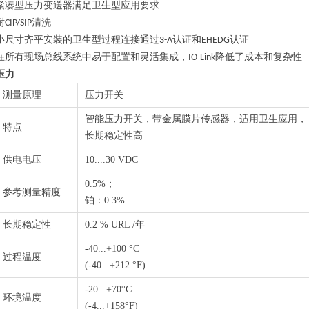
紧凑型压力变送器满足卫生型应用要求
耐
清洗
CIP/SIP
小尺寸齐平安装的卫生型过程连接通过
认证和
认证
3-A
EHEDG
在所有现场总线系统中易于配置和灵活集成，
降低了成本和复杂性
IO-Link
压力
测量原理
压力开关
智能压力开关，带金属膜片传感器，适用卫生应用，
特点
长期稳定性高
供电电压
10....30 VDC
0.5%；
参考测量精度
铂：0.3%
长期稳定性
0.2 % URL /年
-40...+100 °C
过程温度
(-40...+212 °F)
-20...+70°C
环境温度
(-4...+158°F)